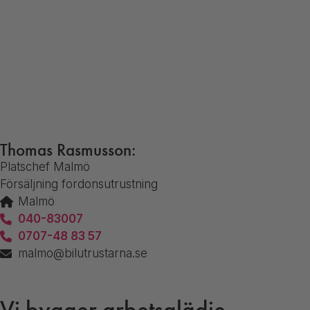
Thomas Rasmusson:
Platschef Malmö
Försäljning fordonsutrustning
Malmö
040-83007
0707-48 83 57
malmo@bilutrustarna.se
Vi bygger arbetsglädje.