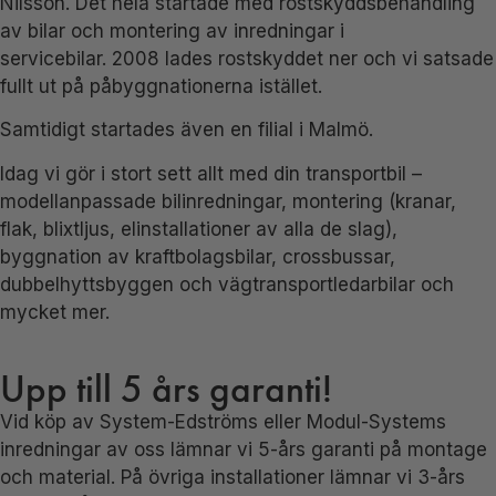
Nilsson.
Det hela startade med rostskyddsbehandling
av bilar och montering av inredningar i
servicebilar.
2008 lades rostskyddet ner och vi satsade
fullt ut på påbyggnationerna istället.
Samtidigt startades även en filial i Malmö.
Idag vi gör i stort sett allt med din transportbil –
modellanpassade bilinredningar, montering (kranar,
flak, blixtljus, elinstallationer av alla de slag),
byggnation av kraftbolagsbilar, crossbussar,
dubbelhyttsbyggen och vägtransportledarbilar
och
mycket mer.
Upp till 5 års garanti!
Vid köp av System-Edströms eller Modul-Systems
inredningar av oss lämnar vi 5-års garanti på montage
och material.
På övriga installationer lämnar vi 3-års