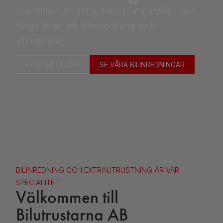
När bilen är din arbetsplats ställer det
höga krav på bilinredning och
utrustning.
KONTAKTA OSS
SE VÅRA BILINREDNINGAR
BILINREDNING OCH EXTRAUTRUSTNING ÄR VÅR
SPECIALITET!
Välkommen till
Bilutrustarna AB