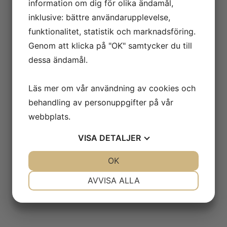
information om dig för olika ändamål,
inklusive: bättre användarupplevelse,
funktionalitet, statistik och marknadsföring.
Genom att klicka på "OK" samtycker du till
dessa ändamål.
Läs mer om vår användning av cookies och
behandling av personuppgifter på vår
webbplats.
VISA
DETALJER
JA
NEJ
OK
JA
NEJ
NÖDVÄNDIG
INSTÄLLNINGAR
AVVISA ALLA
JA
NEJ
JA
NEJ
MARKNADSFÖRING
STATISTIK